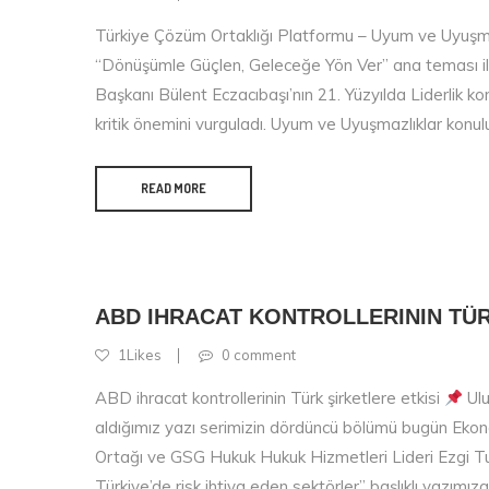
Türkiye Çözüm Ortaklığı Platformu – Uyum ve Uyuşmaz
“Dönüşümle Güçlen, Geleceğe Yön Ver” ana teması ile
Başkanı Bülent Eczacıbaşı’nın 21. Yüzyılda Liderlik 
kritik önemini vurguladı. Uyum ve Uyuşmazlıklar konu
READ MORE
ABD IHRACAT KONTROLLERININ TÜR
1Likes
0 comment
ABD ihracat kontrollerinin Türk şirketlere etkisi
Ulu
aldığımız yazı serimizin dördüncü bölümü bugün Eko
Ortağı ve GSG Hukuk Hukuk Hizmetleri Lideri Ezgi Turk
Türkiye’de risk ihtiva eden sektörler” başlıklı yazım