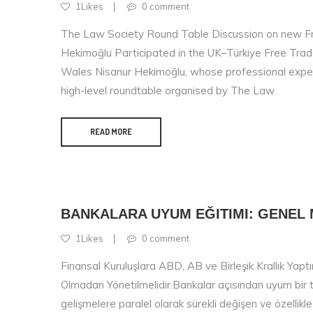
1Likes
0 comment
The Law Society Round Table Discussion on new F
Hekimoğlu Participated in the UK–Türkiye Free Tr
Wales Nisanur Hekimoğlu, whose professional experi
high-level roundtable organised by The Law
READ MORE
BANKALARA UYUM EĞITIMI: GENEL 
1Likes
0 comment
Finansal Kuruluşlara ABD, AB ve Birleşik Krallık Yaptırı
Olmadan Yönetilmelidir.Bankalar açısından uyum bir terc
gelişmelere paralel olarak sürekli değişen ve özellikl