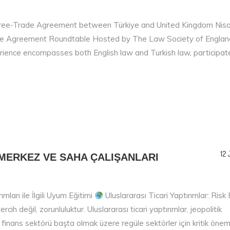
ree-Trade Agreement between Türkiye and United Kingdom Nis
ade Agreement Roundtable Hosted by The Law Society of Englan
ence encompasses both English law and Turkish law, participate
12 
MERKEZ VE SAHA ÇALIŞANLARI
mları ile İlgili Uyum Eğitimi
Uluslararası Ticari Yaptırımlar: Risk
ih değil, zorunluluktur. Uluslararası ticari yaptırımlar, jeopolitik
e finans sektörü başta olmak üzere regüle sektörler için kritik öne