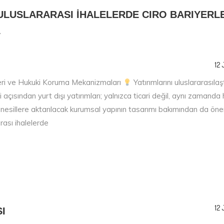
 ULUSLARARASI İHALELERDE CIRO BARIYERLE
A
12 
ketleri ve Hukuki Koruma Mekanizmaları
Yatırımlarını uluslararasıla
açısından yurt dışı yatırımları; yalnızca ticari değil, aynı zamanda 
esillere aktarılacak kurumsal yapının tasarımı bakımından da önem
rası ihalelerde
12 
I