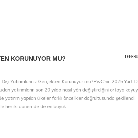
1 FEBR
KTEN KORUNUYOR MU?
t Dışı Yatırımlarınız Gerçekten Korunuyor mu?PwC’nin 2025 Yurt Dı
udan yatırımların son 20 yılda nasıl yön değiştirdiğini ortaya koyuy
ırım yapılan ülkeler farklı öncelikler doğrultusunda şekillendi.
yle her iki dönemde de en büyük