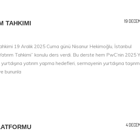
19 DECE
M TAHKIMI
 Tahkimi 19 Aralık 2025 Cuma günü Nisanur Hekimoğlu, İstanbul
Yatırım Tahkimi” konulu ders verdi. Bu derste hem PwC’nin 2025 Y
n yurtdışına yatırım yapma hedefleri, sermayenin yurtdışına taşınma
 ve bununla
4 DECE
PLATFORMU