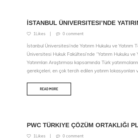
İSTANBUL ÜNIVERSITESI’NDE YATIRI
1Likes
0 comment
İstanbul Üniversitesi’nde Yatırım Hukuku ve Yatırım
Üniversitesi Hukuk Fakültesi’nde “Yatırım Hukuku ve 
Yatırımları Araştırması kapsamında Türk yatırımcıları
gerekçeleri, en çok tercih edilen yatırım lokasyonları
READ MORE
PWC TÜRKIYE ÇÖZÜM ORTAKLIĞI 
1Likes
0 comment