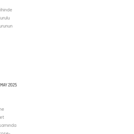
ihinde
urulu
surunun
 MAY 2025
eme
et
apsamında
/kose-