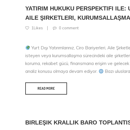
YATIRIM HUKUKU PERSPEKTIFI ILE:
AILE ŞIRKETLERI, KURUMSALLAŞM
1Likes
0 comment
Yurt Dışı Yatırımlarınız, Ciro Bariyerleri, Aile Şir
isteyen veya kurumsallaşma sürecindeki aile şirketleri 
koruma, rekabet gücü, finansmana erişim ve gelecek n
analiz konusu olmaya devam ediyor.
Bazı uluslara
READ MORE
BIRLEŞIK KRALLIK BARO TOPLANTIS