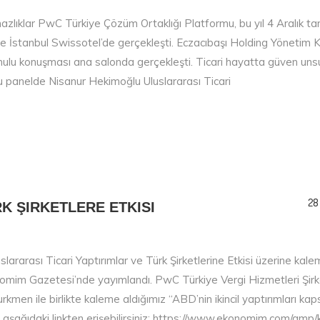
lıklar PwC Türkiye Çözüm Ortaklığı Platformu, bu yıl 4 Aralık tar
 İstanbul Swissotel’de gerçekleşti. Eczacıbaşı Holding Yönetim K
konulu konuşması ana salonda gerçekleşti. Ticari hayatta güven un
lu panelde Nisanur Hekimoğlu Uluslararası Ticari
28
K ŞIRKETLERE ETKISI
slararası Ticari Yaptırımlar ve Türk Şirketlerine Etkisi üzerine kal
nomim Gazetesi’nde yayımlandı. PwC Türkiye Vergi Hizmetleri Şirk
men ile birlikte kaleme aldığımız “ABD’nin ikincil yaptırımları k
ıza aşağıdaki linkten erişebilirsiniz: https://www.ekonomim.com/amp