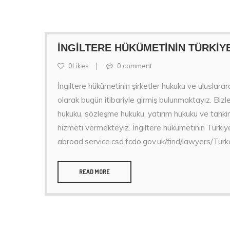
İNGİLTERE HÜKÜMETİNİN TÜRKİY
0Likes
0 comment
İngiltere hükümetinin şirketler hukuku ve uluslar
olarak bugün itibariyle girmiş bulunmaktayız. Bizle
hukuku, sözleşme hukuku, yatırım hukuku ve tahki
hizmeti vermekteyiz. İngiltere hükümetinin Türkiye
abroad.service.csd.fcdo.gov.uk/find/lawyers/Tur
READ MORE