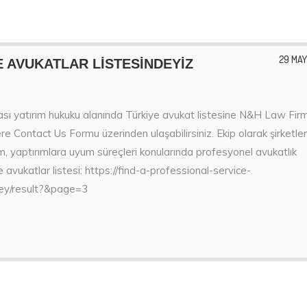
29 MAY
E AVUKATLAR LİSTESİNDEYİZ
arası yatırım hukuku alanında Türkiye avukat listesine N&H Law Fir
re Contact Us Formu üzerinden ulaşabilirsiniz. Ekip olarak şirketler
m, yaptırımlara uyum süreçleri konularında profesyonel avukatlık
 avukatlar listesi: https://find-a-professional-service-
key/result?&page=3